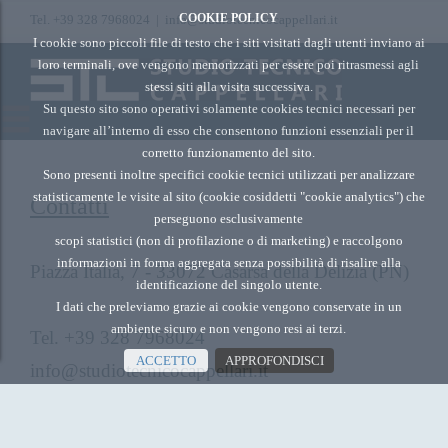
COOKIE POLICY
Tel. +39 328 7968024 |
info@studiotecnicocappellari.it
I cookie sono piccoli file di testo che i siti visitati dagli utenti inviano ai
loro terminali, ove vengono memorizzati per essere poi ritrasmessi agli
stessi siti alla visita successiva.
Su questo sito sono operativi solamente cookies tecnici necessari per
navigare all’interno di esso che consentono funzioni essenziali per il
corretto funzionamento del sito.
Sono presenti inoltre specifici cookie tecnici utilizzati per analizzare
statisticamente le visite al sito (cookie cosiddetti "cookie analytics") che
Contatti
perseguono esclusivamente
scopi statistici (non di profilazione o di marketing) e raccolgono
informazioni in forma aggregata senza possibilità di risalire alla
Piazza Italia, 7 - 33072 Casarsa della Delizia (PN)
identificazione del singolo utente.
I dati che preleviamo grazie ai cookie vengono conservate in un
ambiente sicuro e non vengono resi ai terzi.
Tel. +39 328 7968024
ACCETTO
APPROFONDISCI
info@studiotecnicocappellari.it